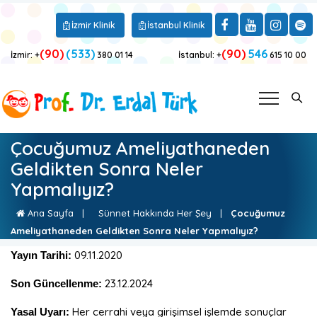
İzmir Klinik
İstanbul Klinik
(90)
(533)
(90)
546
İzmir: +
380 01 14
İstanbul: +
615 10 00
Çocuğumuz Ameliyathaneden
Geldikten Sonra Neler
Yapmalıyız?
Ana Sayfa
|
Sünnet Hakkında Her Şey
|
Çocuğumuz
Ameliyathaneden Geldikten Sonra Neler Yapmalıyız?
09.11.2020
Yayın Tarihi:
23.12.2024
Son Güncellenme:
Her cerrahi veya girişimsel işlemde sonuçlar
Yasal Uyarı: