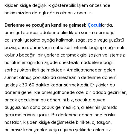
kişiden kişiye değişiklik gösterebilir. İşlem öncesinde
hekiminizden detaylı görüş almanız önerilir.
larda,
Derlenme ve çocuğun kendine gelmesi:
Çocuk
ameliyat sonrası odalarına alındıktan sonra oturmaya
çalışmak, yatakta ayağa kalkmak, sağa, sola veya yüzüstü
pozisyona dönmek için çaba sarf etmek, bağırıp çağırmak,
kolunu bacağını bir yerlere çarpmak gibi şaşkın ve istemsiz
haraketler ağrıdan ziyade anestezik maddelere bağlı
sarhoşluktan ileri gelmektedir. Ameliyathaneden gelen
sünnet olmuş çocuklarda anestezinin derlenme dönemi
yaklaşık 30-60 dakika kadar sürmektedir. Erişkinler bu
dönemi genellikle ameliyathanede özel bir odada geçirirler,
ancak çocukların bu dönemini biz, çocukta güven
duygusunun daha çabuk gelmesi için, ailelerinin yanında
geçirmelerini istiyoruz. Bu derlenme döneminde erişkin
hastalar, kişiden kişiye değişmekle birlikte, ajitasyon,
anlamsız konuşmalar veya uyuma şeklinde anlamsız