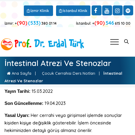
İzmir Klinik
İstanbul Klinik
(90)
(533)
(90)
546
İzmir: +
380 01 14
İstanbul: +
615 10 00
İntestinal Atrezi Ve Stenozlar
Ana Sayfa
|
Çocuk Cerrahisi Ders Notları
|
İntestinal
Atrezi Ve Stenozlar
15.03.2022
Yayın Tarihi:
19.04.2023
Son Güncellenme:
Her cerrahi veya girişimsel işlemde sonuçlar
Yasal Uyarı:
kişiden kişiye değişiklik gösterebilir. İşlem öncesinde
hekiminizden detaylı görüş almanız önerilir.