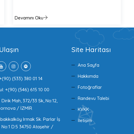
Devamını Oku
Ulaşın
Site Haritası
Ana Sayfa
Hakkımda
+(90) (533) 380 01 14
Fotoğraflar
ul: +(90) (546) 615 10 00
Randevu Talebi
Dirik Mah, 372/33 Sk, No:12,
ornova / İZMİR
KVKK
akkalköy Irmak Sk. Parlar İş
İletişim
 No:1 D:5 34750 Ataşehir /