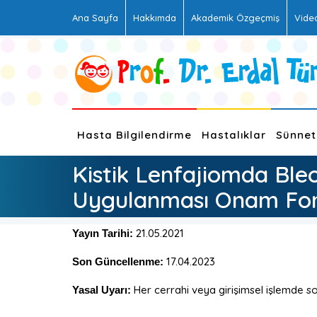
Ana Sayfa
Hakkımda
Akademik Özgeçmiş
Vide
Hasta Bilgilendirme
Hastalıklar
Sünnet
Kistik Lenfajiomda Ble
Uygulanması Onam Fo
21.05.2021
Yayın Tarihi:
17.04.2023
Son Güncellenme:
Her cerrahi veya girişimsel işlemde son
Yasal Uyarı: