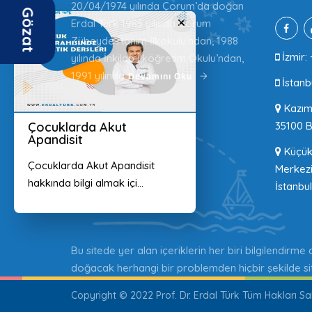
20/04/1974 yılında Çorum’da doğan
Gözat
×
Erdal Türk 1985 yılında Çorum
Zübeyde Hanım İlkokulu’ndan, 1988
İzmir: 
yılında İnkilap İlköğretim Okulu’ndan,
1991 yılında
Devamını Oku
İstanb
Kazım 
35100 B
Çocuklarda Akut
Apandisit
Küçükb
Çocuklarda Akut Apandisit
Merkezi
hakkında bilgi almak içi...
İstanbul
Bu sitede yer alan içeriklerin her biri bilgilendirme
doğacak herhangi bir problemden hiçbir şekilde site
Copyright © 2022 Prof. Dr. Erdal Türk Tüm Hakları Sa