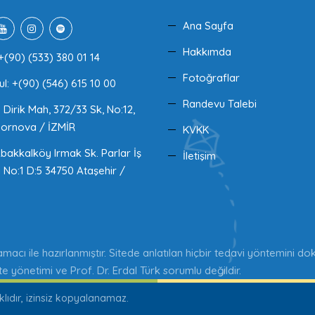
Ana Sayfa
Hakkımda
+(90) (533) 380 01 14
Fotoğraflar
ul: +(90) (546) 615 10 00
Randevu Talebi
Dirik Mah, 372/33 Sk, No:12,
ornova / İZMİR
KVKK
akkalköy Irmak Sk. Parlar İş
İletişim
 No:1 D:5 34750 Ataşehir /
 amacı ile hazırlanmıştır. Sitede anlatılan hiçbir tedavi yöntemini 
 yönetimi ve Prof. Dr. Erdal Türk sorumlu değildir.
klıdır, izinsiz kopyalanamaz.