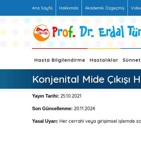
Ana Sayfa
Hakkımda
Akademik Özgeçmiş
Vide
Hasta Bilgilendirme
Hastalıklar
Sünnet
Konjenital Mide Çıkışı H
25.10.2021
Yayın Tarihi:
20.11.2024
Son Güncellenme:
Her cerrahi veya girişimsel işlemde son
Yasal Uyarı: