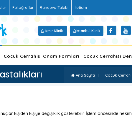
olar
Fotoğraflar
Randevu Talebi
İletişim
İzmir Klinik
İstanbul Klinik
Çocuk Cerrahisi Onam Formları
Çocuk Cerrahisi Der
astalıkları
Ana Sayfa
|
Çocuk Cerrahis
uçlar kişiden kişiye değişiklik gösterebilir. İşlem öncesinde hekimi