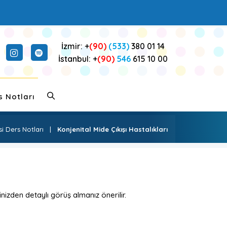
İzmir: +
(90)
(533)
380 01 14
İstanbul: +
(90)
546
615 10 00
s Notları
i Ders Notları
|
Konjenital Mide Çıkışı Hastalıkları
nizden detaylı görüş almanız önerilir.