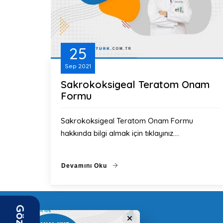
25
Sep
2021
Sakrokoksigeal Teratom Onam
Formu
Sakrokoksigeal Teratom Onam Formu
hakkında bilgi almak için tıklayınız.…
Devamını Oku
Gözat
×