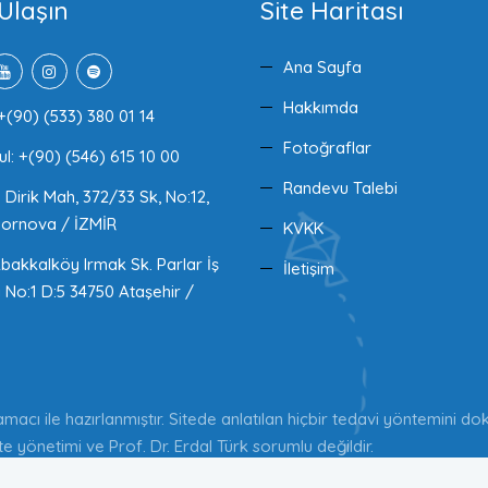
Ulaşın
Site Haritası
Ana Sayfa
Hakkımda
+(90) (533) 380 01 14
Fotoğraflar
ul: +(90) (546) 615 10 00
Randevu Talebi
Dirik Mah, 372/33 Sk, No:12,
ornova / İZMİR
KVKK
akkalköy Irmak Sk. Parlar İş
İletişim
 No:1 D:5 34750 Ataşehir /
 amacı ile hazırlanmıştır. Sitede anlatılan hiçbir tedavi yöntemini 
 yönetimi ve Prof. Dr. Erdal Türk sorumlu değildir.