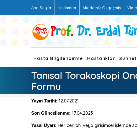
Ana Sayfa
Hakkımda
Akademik Özgeçmiş
Vide
Hasta Bilgilendirme
Hastalıklar
Sünnet
Tanısal Torakoskopi O
Formu
12.07.2021
Yayın Tarihi:
17.04.2023
Son Güncellenme:
Her cerrahi veya girişimsel işlemde son
Yasal Uyarı: