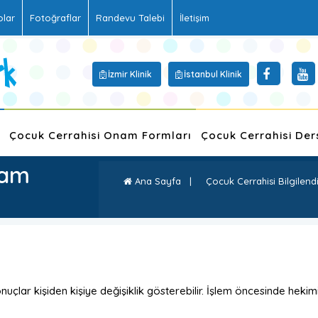
olar
Fotoğraflar
Randevu Talebi
İletişim
İzmir Klinik
İstanbul Klinik
Çocuk Cerrahisi Onam Formları
Çocuk Cerrahisi Der
nam
Ana Sayfa
|
Çocuk Cerrahisi Bilgilend
uçlar kişiden kişiye değişiklik gösterebilir. İşlem öncesinde hekimi