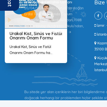
Bize 
İzmir Çocuk Cerrahisi Uzmanı
20/04/1974 yılında Çorum’da doğan
Erdal Türk 1985 yılında Çorum
Zübeyde Hanım İlkokulu’ndan, 1988
İzmir: 
yılında İnkilap İlköğretim Okulu’ndan,
1991 yılında
Devamını Oku
Urakal Kist, Sinüs ve Fistül
İstanb
Onarımı Onam Formu
Kazım 
Urakal Kist, Sinüs ve Fistül
35100 B
Onarımı Onam Formu ha...
Küçükb
Merkezi
İstanbul
Bu sitede yer alan içeriklerin her biri bilgilendirme
doğacak herhangi bir problemden hiçbir şekilde site