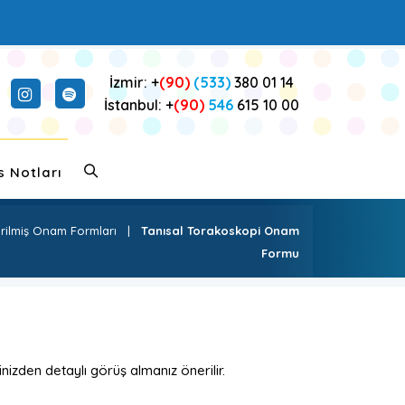
İzmir: +
(90)
(533)
380 01 14
İstanbul: +
(90)
546
615 10 00
s Notları
irilmiş Onam Formları
|
Tanısal Torakoskopi Onam
Formu
nizden detaylı görüş almanız önerilir.