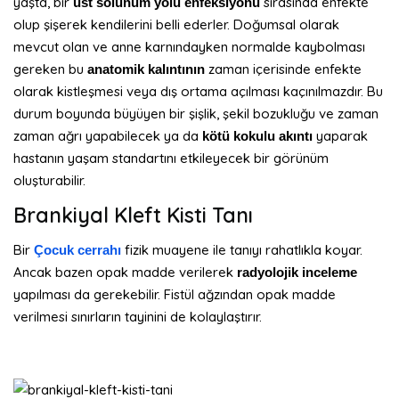
yaşta, bir
sırasında enfekte
üst solunum yolu enfeksiyonu
olup şişerek kendilerini belli ederler. Doğumsal olarak
mevcut olan ve anne karnındayken normalde kaybolması
gereken bu
zaman içerisinde enfekte
anatomik kalıntının
olarak kistleşmesi veya dış ortama açılması kaçınılmazdır. Bu
durum boyunda büyüyen bir şişlik, şekil bozukluğu ve zaman
zaman ağrı yapabilecek ya da
yaparak
kötü kokulu akıntı
hastanın yaşam standartını etkileyecek bir görünüm
oluşturabilir.
Brankiyal Kleft Kisti Tanı
Bir
fizik muayene ile tanıyı rahatlıkla koyar.
Çocuk cerrahı
Ancak bazen opak madde verilerek
radyolojik inceleme
yapılması da gerekebilir. Fistül ağzından opak madde
verilmesi sınırların tayinini de kolaylaştırır.