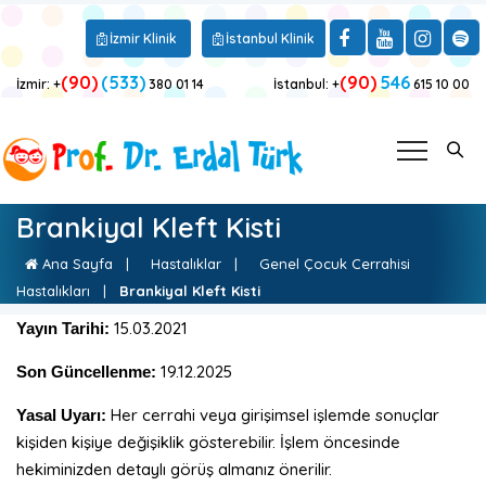
İzmir Klinik
İstanbul Klinik
(90)
(533)
(90)
546
İzmir: +
380 01 14
İstanbul: +
615 10 00
Brankiyal Kleft Kisti
Ana Sayfa
|
Hastalıklar
|
Genel Çocuk Cerrahisi
Hastalıkları
|
Brankiyal Kleft Kisti
15.03.2021
Yayın Tarihi:
19.12.2025
Son Güncellenme:
Her cerrahi veya girişimsel işlemde sonuçlar
Yasal Uyarı:
kişiden kişiye değişiklik gösterebilir. İşlem öncesinde
hekiminizden detaylı görüş almanız önerilir.