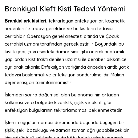
Brankiyal Kleft Kisti Tedavi Yöntemi
tekrarlayan enfeksiyonlar, kozmetik
Brankial ark kistleri,
nedenleri ile tedavi gerektirir ve bu kistlerin tedavisi
cerrahidir. Operasyon genel anestezi altında ve Çocuk
cerrahisi uzmanı tarafından gerçekleştirilir. Boyundaki bu
kistik yapı, çevresindeki damar sinir gibi önemli anatomik
yapılardan kist traktı denilen uzantısı ile beraber dikkatlice
ayrılarak çıkarılır. Enfeksiyon varlığında önceden antibiyotik
tedavisi başlanmalı ve enfeksiyon söndürülmelidir. Malign
dejenerasyon tanımlanmamıştır.
İşlemden sonra doğumsal olan bu anomalinin ortadan
kalkması ve o bölgede kızarıklık, şişlik ve akıntı gibi
enfeksiyon bulgularının tekrarlamaması beklenmektedir.
İşlemin uygulanmaması durumunda boyunda büyüyen bir
şişlik, şekil bozukluğu ve zaman zaman ağrı yapabilecek bir
kist görüntüsü şeklinde ya da kötü kokulu akıntı yaparak