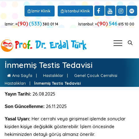
İzmir Klinik
İstanbul Klinik
(90)
(533)
(90)
546
İzmir: +
380 01 14
İstanbul: +
615 10 00
İnmemiş Testis Tedavisi
Ana Sayfa
|
Hastalıklar
|
Genel Çocuk Cerrahisi
Hastalıkları
|
İnmemiş Testis Tedavisi
26.08.2025
Yayın Tarihi:
26.11.2025
Son Güncellenme:
Her cerrahi veya girişimsel işlemde sonuçlar
Yasal Uyarı:
kişiden kişiye değişiklik gösterebilir. İşlem öncesinde
hekiminizden detaylı görüş almanız önerilir.