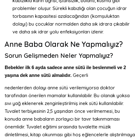
kabızlıkla karın ağrısı, iştahsızlık, bulantı, kusma gibi
problemler oluşur. Sürekli kabızlığı olan çocuğun idrar
torbasının kapasitesi azalacağından (komşuluktan
dolayı) bu çocuklar normalden daha sık idrara çıkabilir
ve daha sık idrar yolu enfeksiyonları izlenir.
Anne Baba Olarak Ne Yapmalıyız?
Sorun Gelişmeden Neler Yapmalıyız?
Bebekler ilk 6 ayda sadece anne sütü ile beslenmeli ve 2
Geçerli
yaşına dek anne sütü almalıdır.
nedenlerden dolayı anne sütü verilemiyorsa doktor
tarafından önerilen mamalar kullanılabilir. Bu olanak yoksa
sıvı yağ eklenerek zenginleştirilmiş inek sütü kullanılabilir.
Tuvalet terbiyesinin 2,5 yaşından önce verilmemesi, bu
konuda anne babaların zorlayıcı bir tavır takınmaması
önemlidir. Tuvalet eğitimi sırasında tuvalette müzik
dinletilmesi, kitap okunması gibi hoş eğlencelerle alıştırılmaya