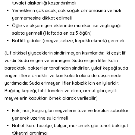
tuvalet alışkanlığı kazandırılmalı
Yemeklerin çok sıcak, çok soğuk olmamasına ve hızlı
yenmemesine dikkat edilmeli
Öğle ve akşam yemeklerinde mümkün ise zeytinyağlı
salata yenmeli (Haftada en az 3 öğün)
Bol lifli gıdalar (meyve, sebze, kepekli ekmek) yenmeli
(Lif bitkisel yiyeceklerin sindirilmeyen kısımlarıdır. İki çeşit lif
vardır. Suda eriyen ve erimeyen. Suda eriyen lifler kalın
barsaktaki bakteriler tarafından sindiriler, yulaf kepeği suda
eriyen liflere örnektir ve kan kolestrolünü de düşürmede
yardımcıdır. Suda erimeyen lifler kabızlık için en iyileridir.
Buğday kepeği, tahıl taneleri ve elma, armut gibi çeşitli
meyvelerin kabukları örnek olarak verilebilir).
Erik, incir, kayısı gibi meyvelerin taze ve kuruları sabahları
yenerek üzerine su içirlmeli
Nohut, kuru fasulye, bulgur, mercimek gibi taneli bakliyat
tüketimi artırılmalı