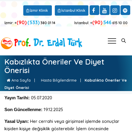
İzmir Klinik
İstanbul Klinik
(90)
(533)
(90)
546
İzmir: +
380 01 14
İstanbul: +
615 10 00
Kabızlıkta Öneriler Ve Diyet
Önerisi
Ana Sayfa
|
Hasta Bilgilendirme
|
Kabızlıkta Öneriler Ve
Diyet Önerisi
05.07.2020
Yayın Tarihi:
19.12.2025
Son Güncellenme:
Her cerrahi veya girişimsel işlemde sonuçlar
Yasal Uyarı:
kişiden kişiye değişiklik gösterebilir. İşlem öncesinde