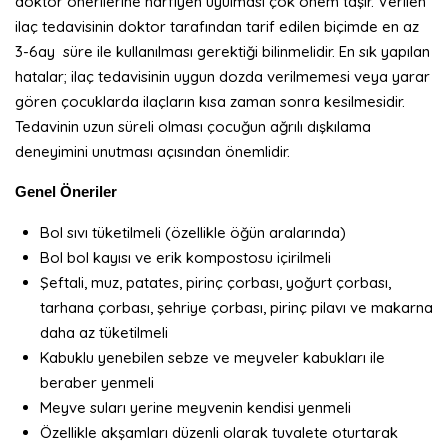
doktor önerilerine harfiyen uyulması çok önem taşır. Verilen
ilaç tedavisinin doktor tarafından tarif edilen biçimde en az
3-6ay süre ile kullanılması gerektiği bilinmelidir. En sık yapılan
hatalar; ilaç tedavisinin uygun dozda verilmemesi veya yarar
gören çocuklarda ilaçların kısa zaman sonra kesilmesidir.
Tedavinin uzun süreli olması çocuğun ağrılı dışkılama
deneyimini unutması açısından önemlidir.
Genel Öneriler
Bol sıvı tüketilmeli (özellikle öğün aralarında)
Bol bol kayısı ve erik kompostosu içirilmeli
Şeftali, muz, patates, pirinç çorbası, yoğurt çorbası,
tarhana çorbası, şehriye çorbası, pirinç pilavı ve makarna
daha az tüketilmeli
Kabuklu yenebilen sebze ve meyveler kabukları ile
beraber yenmeli
Meyve suları yerine meyvenin kendisi yenmeli
Özellikle akşamları düzenli olarak tuvalete oturtarak