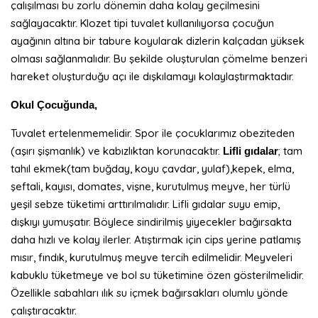
çalışılması bu zorlu dönemin daha kolay geçilmesini
sağlayacaktır. Klozet tipi tuvalet kullanılıyorsa çocuğun
ayağının altına bir tabure koyularak dizlerin kalçadan yüksek
olması sağlanmalıdır. Bu şekilde oluşturulan çömelme benzeri
hareket oluşturduğu açı ile dışkılamayı kolaylaştırmaktadır.
Okul Çocuğunda,
Tuvalet ertelenmemelidir. Spor ile çocuklarımız obeziteden
(aşırı şişmanlık) ve kabızlıktan korunacaktır.
; tam
Lifli gıdalar
tahıl ekmek(tam buğday, koyu çavdar, yulaf),kepek, elma,
şeftali, kayısı, domates, vişne, kurutulmuş meyve, her türlü
yeşil sebze tüketimi arttırılmalıdır. Lifli gıdalar suyu emip,
dışkıyı yumuşatır. Böylece sindirilmiş yiyecekler bağırsakta
daha hızlı ve kolay ilerler. Atıştırmak için cips yerine patlamış
mısır, fındık, kurutulmuş meyve tercih edilmelidir. Meyveleri
kabuklu tüketmeye ve bol su tüketimine özen gösterilmelidir.
Özellikle sabahları ılık su içmek bağırsakları olumlu yönde
çalıştıracaktır.