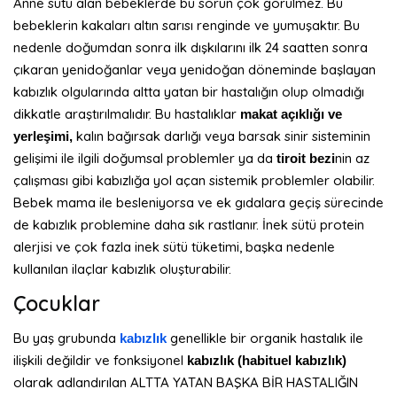
Anne sütü alan bebeklerde bu sorun çok görülmez. Bu
bebeklerin kakaları altın sarısı renginde ve yumuşaktır. Bu
nedenle doğumdan sonra ilk dışkılarını ilk 24 saatten sonra
çıkaran yenidoğanlar veya yenidoğan döneminde başlayan
kabızlık olgularında altta yatan bir hastalığın olup olmadığı
dikkatle araştırılmalıdır. Bu hastalıklar
makat açıklığı ve
kalın bağırsak darlığı veya barsak sinir sisteminin
yerleşimi,
gelişimi
ile ilgili doğumsal problemler ya da
nin az
tiroit bezi
çalışması
gibi kabızlığa yol açan sistemik problemler olabilir.
Bebek mama ile besleniyorsa ve ek gıdalara geçiş sürecinde
de kabızlık problemine daha sık rastlanır. İnek sütü protein
alerjisi ve çok fazla inek sütü tüketimi, başka nedenle
kullanılan ilaçlar kabızlık oluşturabilir.
Çocuklar
Bu yaş grubunda
genellikle bir organik hastalık ile
kabızlık
ilişkili değildir ve fonksiyonel
kabızlık (habituel kabızlık)
olarak adlandırılan ALTTA YATAN BAŞKA BİR HASTALIĞIN