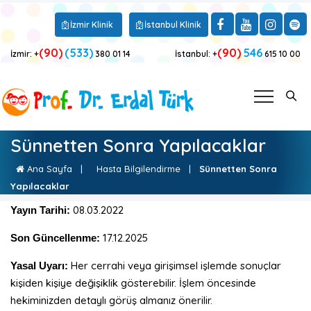
İzmir Klinik
İstanbul Klinik
(90)
(533)
(90)
546
İzmir: +
380 01 14
İstanbul: +
615 10 00
Sünnetten Sonra Yapılacaklar
Ana Sayfa
|
Hasta Bilgilendirme
|
Sünnetten Sonra
Yapılacaklar
08.03.2022
Yayın Tarihi:
17.12.2025
Son Güncellenme:
Her cerrahi veya girişimsel işlemde sonuçlar
Yasal Uyarı:
kişiden kişiye değişiklik gösterebilir. İşlem öncesinde
hekiminizden detaylı görüş almanız önerilir.