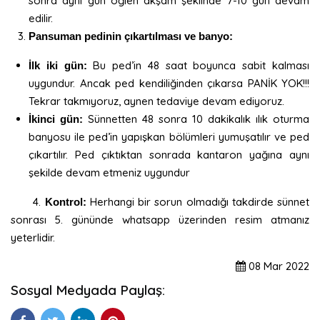
sonra aynı gün öğlen akşam şeklinde 7-10 gün devam
edilir.
Pansuman pedinin çıkartılması ve banyo:
Bu ped’in 48 saat boyunca sabit kalması
İlk iki gün:
uygundur. Ancak ped kendiliğinden çıkarsa PANİK YOK!!!
Tekrar takmıyoruz, aynen tedaviye devam ediyoruz.
Sünnetten 48 sonra 10 dakikalık ılık oturma
İkinci gün:
banyosu ile ped’in yapışkan bölümleri yumuşatılır ve ped
çıkartılır. Ped çıktıktan sonrada kantaron yağına aynı
şekilde devam etmeniz uygundur
4.
Herhangi bir sorun olmadığı takdirde sünnet
Kontrol:
sonrası 5. gününde whatsapp üzerinden resim atmanız
yeterlidir.
08
Mar
2022
Sosyal Medyada Paylaş: