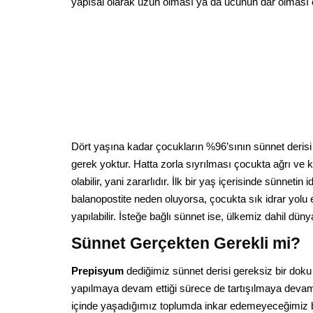
yapısal olarak uzun olması ya da ucunun dar olması ç
Dört yaşına kadar çocukların %96’sının sünnet derisi
gerek yoktur. Hatta zorla sıyrılması çocukta ağrı v
olabilir, yani zararlıdır. İlk bir yaş içerisinde sünnet
balanopostite neden oluyorsa, çocukta sık idrar yolu 
yapılabilir. İsteğe bağlı sünnet ise, ülkemiz dahil dü
Sünnet Gerçekten Gerekli mi?
Prepisyum
dediğimiz sünnet derisi gereksiz bir dok
yapılmaya devam ettiği sürece de tartışılmaya devam
içinde yaşadığımız toplumda inkar edemeyeceğimiz bazı