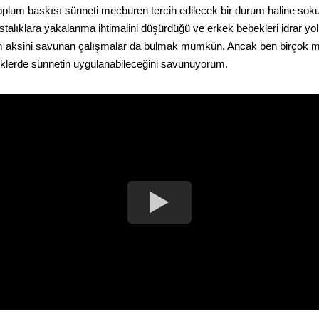
 toplum baskısı sünneti mecburen tercih edilecek bir durum haline sok
hastalıklara yakalanma ihtimalini düşürdüğü ve erkek bebekleri idrar y
am aksini savunan çalışmalar da bulmak mümkün. Ancak ben birçok mes
ebeklerde sünnetin uygulanabileceğini savunuyorum.