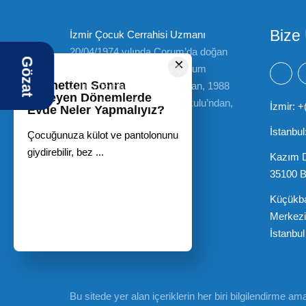
Bize 
İzmir Çocuk Cerrahisi Uzmanı
20/04/1974 yılında Çorum’da doğan
Gözat
×
Erdal Türk 1985 yılında Çorum
Sünnetten Sonra
Zübeyde Hanım İlkokulu’ndan, 1988
İlerleyen Dönemlerde
yılında İnkilap İlköğretim Okulu’ndan,
İzmir: +
Evde Neler Yapmalıyız?
1991 yılında
Devamını Oku
İstanbul
Çocuğunuza külot ve pantolonunu
giydirebilir, bez ...
Kazım D
35100 B
Küçükba
Merkezi
İstanbul
Bu sitede yer alan içeriklerin her biri bilgilendirme a