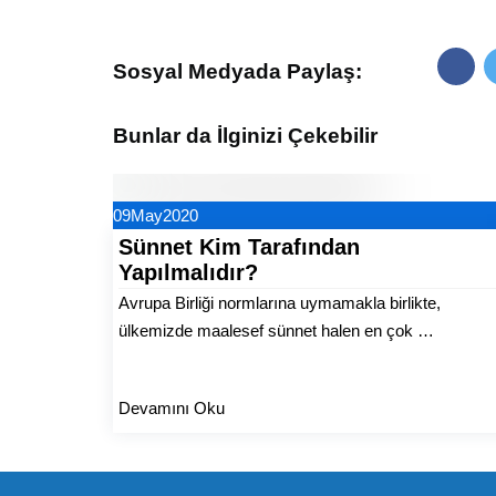
Sosyal Medyada Paylaş:
Bunlar da İlginizi Çekebilir
09
May
2020
Sünnet Kim Tarafından
Yapılmalıdır?
Avrupa Birliği normlarına uymamakla birlikte,
ülkemizde maalesef sünnet halen en çok …
Devamını Oku