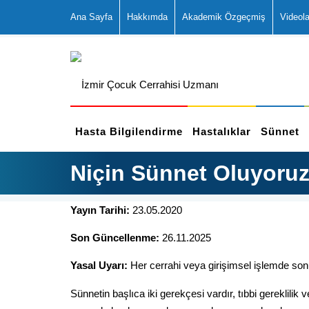
Ana Sayfa
Hakkımda
Akademik Özgeçmiş
Videola
Hasta Bilgilendirme
Hastalıklar
Sünnet
Niçin Sünnet Oluyoru
Yayın Tarihi:
23.05.2020
Son Güncellenme:
26.11.2025
Yasal Uyarı:
Her cerrahi veya girişimsel işlemde sonuç
Sünnetin başlıca iki gerekçesi vardır, tıbbi gereklili