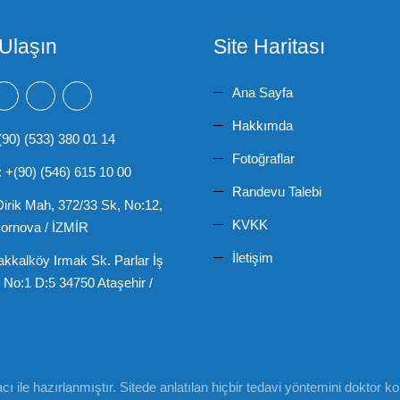
Ulaşın
Site Haritası
Ana Sayfa
Hakkımda
(90) (533) 380 01 14
Fotoğraflar
: +(90) (546) 615 10 00
Randevu Talebi
irik Mah, 372/33 Sk, No:12,
KVKK
ornova / İZMİR
İletişim
kkalköy Irmak Sk. Parlar İş
 No:1 D:5 34750 Ataşehir /
macı ile hazırlanmıştır. Sitede anlatılan hiçbir tedavi yöntemini dokto