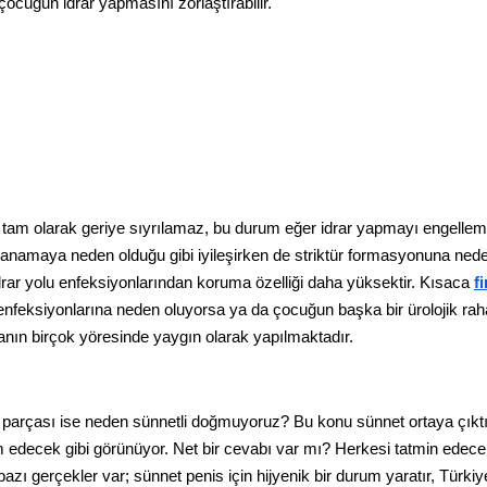
ocuğun idrar yapmasını zorlaştırabilir.
 tam olarak geriye sıyrılamaz, bu durum eğer idrar yapmayı engellemiy
e kanamaya neden olduğu gibi iyileşirken de striktür formasyonuna ne
in idrar yolu enfeksiyonlarından koruma özelliği daha yüksektir. Kısaca
f
enfeksiyonlarına neden oluyorsa ya da çocuğun başka bir ürolojik raha
nyanın birçok yöresinde yaygın olarak yapılmaktadır.
u parçası ise neden sünnetli doğmuyoruz? Bu konu sünnet ortaya çıktı
 edecek gibi görünüyor. Net bir cevabı var mı? Herkesi tatmin edece
 gerçekler var; sünnet penis için hijyenik bir durum yaratır, Türkiye