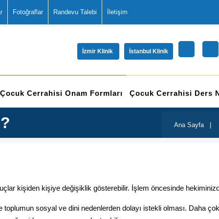
r
Fotoğraflar
Randevu Talebi
İletişim
İzmir Klinik
İstanbul Klinik
Çocuk Cerrahisi Onam Formları
Çocuk Cerrahisi Ders N
z?
Ana Sayfa
|
lar kişiden kişiye değişiklik gösterebilir. İşlem öncesinde hekiminizd
k ve toplumun sosyal ve dini nedenlerden dolayı istekli olması. Daha ç