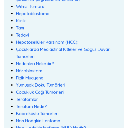
Wilms’ Tümörü
Hepatoblastoma
Klinik
Tanı
Tedavi
Hepatosellüler Karsinom (HCC):
Çocuklarda Mediastinal Kitleler ve Göğüs Duvarı
Tümörleri
Nedenleri Nelerdir?
Nöroblastom
Fizik Muayene
Yumuşak Doku Tümörleri
Çocukluk Çağı Tümörleri
Teratomlar
Teratom Nedir?
Böbreküstü Tümörleri
Non Hodgkin Lenfoma
Non-Hodgkin lenfoma (NHL) Nedir?