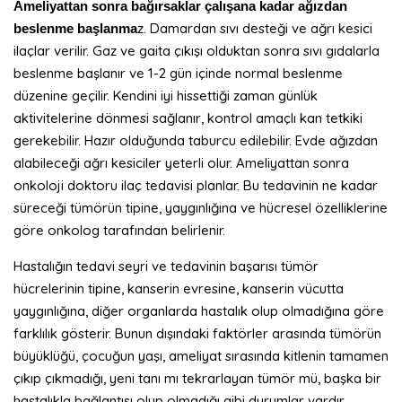
Ameliyattan sonra bağırsaklar çalışana kadar ağızdan
z. Damardan sıvı desteği ve ağrı kesici
beslenme başlanma
ilaçlar verilir. Gaz ve gaita çıkışı olduktan sonra sıvı gıdalarla
beslenme başlanır ve 1-2 gün içinde normal beslenme
düzenine geçilir. Kendini iyi hissettiği zaman günlük
aktivitelerine dönmesi sağlanır, kontrol amaçlı kan tetkiki
gerekebilir. Hazır olduğunda taburcu edilebilir. Evde ağızdan
alabileceği ağrı kesiciler yeterli olur. Ameliyattan sonra
onkoloji doktoru ilaç tedavisi planlar. Bu tedavinin ne kadar
süreceği tümörün tipine, yaygınlığına ve hücresel özelliklerine
göre onkolog tarafından belirlenir.
Hastalığın tedavi seyri ve tedavinin başarısı tümör
hücrelerinin tipine, kanserin evresine, kanserin vücutta
yaygınlığına, diğer organlarda hastalık olup olmadığına göre
farklılık gösterir. Bunun dışındaki faktörler arasında tümörün
büyüklüğü, çocuğun yaşı, ameliyat sırasında kitlenin tamamen
çıkıp çıkmadığı, yeni tanı mı tekrarlayan tümör mü, başka bir
hastalıkla bağlantısı olup olmadığı gibi durumlar vardır.