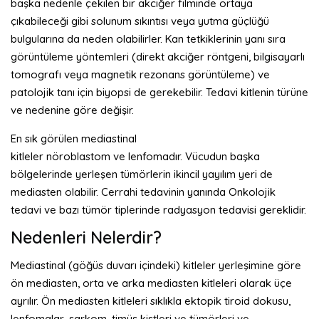
başka nedenle çekilen bir akciğer filminde ortaya
çıkabileceği gibi solunum sıkıntısı veya yutma güçlüğü
bulgularına da neden olabilirler. Kan tetkiklerinin yanı sıra
görüntüleme yöntemleri (direkt akciğer röntgeni, bilgisayarlı
tomografı veya magnetik rezonans görüntüleme) ve
patolojik tanı için biyopsi de gerekebilir. Tedavi kitlenin türüne
ve nedenine göre değişir.
En sık görülen mediastinal
kitleler nöroblastom ve lenfomadır. Vücudun başka
bölgelerinde yerleşen tümörlerin ikincil yayılım yeri de
mediasten olabilir. Cerrahi tedavinin yanında Onkolojik
tedavi ve bazı tümör tiplerinde radyasyon tedavisi gereklidir.
Nedenleri Nelerdir?
Mediastinal (göğüs duvarı içindeki) kitleler yerleşimine göre
ön mediasten, orta ve arka mediasten kitleleri olarak üçe
ayrılır. Ön mediasten kitleleri sıklıkla ektopik tiroid dokusu,
lenfomalar, sarkom, timüs kistleri ve tümörleri ve