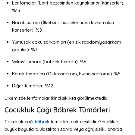
Lenfomalar (Lenf bezesinden kaynaklanan kanserler):
%13
Nöroblastom (İlkel sinir hücrelerinden köken alan
kanserler): %8
Yumuşak doku sarkomları (en sık rabdomiyosarkom
görülür): %7
Wilms’ tümörü (böbrek tümörü): %6
Kemik tümörleri (Osteosarkom, Ewing sarkomu): %5
Diğer tümörler: %12
Ülkemizde lenfomalar ikinci sıklıkta görülmektedir.
Çocukluk Çağı Böbrek Tümörleri
Çocukluk çağı
tümörleri çok çeşitlidir. Genellikle
böbrek
büyük boyutlara ulaştıktan sonra veya ağrı, şişlik, idrarda