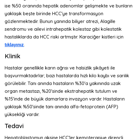
ise %50 oranında hepatik adenomlar gelişmekte ve bunların
yaklaşık beşte birinde HCC'ye transformasyon
gözlenmektedir. Bunun yanında biliyer atrezi, Alagille
sendromu ve ailevi intrahepatik kolestaz gibi kolestatik
hastalıklarda da HCC riski artmıştır. Karaciğer kistleri için
.
tıklayınız
Klinik
Hastalar genellikle karın ağrısı ve halsizlik şikâyeti ile
başvurmaktadırlar; bazı hastalarda hızlı kilo kaybı ve sarılık
görülebilir. Tanı anında hastaların %30'a yakınında uzak
organ metastazı, %20'sinde ekstrahepatik tutulum ve
%15'inde de büyük damarlara invazyon vardır. Hastaların
yaklaşık %50'sinde tanı anında alfa-fetoprotein (AFP)
yüksekliği vardır.
Tedavi
Hepatoblastomun aksine HCC'ler kemoterapiye dirençli