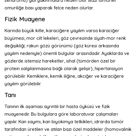
sendromu) gibi yakınmalara neden olur. Bazı tümörler
omuriliğe bası yaparak felce neden olurlar.
Fizik Muayene
Karında büyük kitle, karaciğere yayılım varsa karaciğer
büyümesi, mor cilt lekeleri, göz çevresinde siyah-mor renk
değişikliği; rakun gözü görünümü (göz küresi arkasında
yayılım nedeniyle) önemli bulgular arasındadır. Ayaklarda ve
gözlerde istemsiz hareketler, ishal (tümörden özel bir
protein salgılanmasına bağlı olarak gelişir), hipertansiyon
görülebilir. Kemiklere, kemik iliğine, akciğer ve karaciğere
yayılım görülebilir.
Tanı
Tanının ilk aşaması ayrıntılı bir hasta öyküsü ve fizik
muayenedir. Bu bulgulara göre laboratuvar çalışmaları
yapılır. Kan sayımı, kan biyokimya tetkikleri, idrarda tümör
tarafından üretilen ve atılan bazı özel maddeler (homovalinik