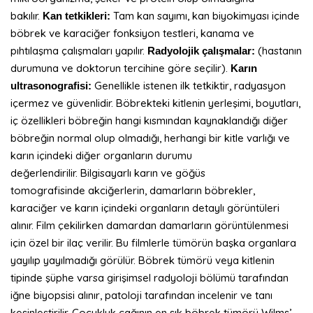
bakılır.
Tam kan sayımı, kan biyokimyası içinde
Kan tetkikleri:
böbrek ve karaciğer fonksiyon testleri, kanama ve
pıhtılaşma çalışmaları yapılır.
(hastanın
Radyolojik çalışmalar:
durumuna ve doktorun tercihine göre seçilir).
Karın
Genellikle istenen ilk tetkiktir, radyasyon
ultrasonografisi:
içermez ve güvenlidir. Böbrekteki kitlenin yerleşimi, boyutları,
iç özellikleri böbreğin hangi kısmından kaynaklandığı diğer
böbreğin normal olup olmadığı, herhangi bir kitle varlığı ve
karın içindeki diğer organların durumu
değerlendirilir. Bilgisayarlı karın ve göğüs
tomografisinde akciğerlerin, damarların böbrekler,
karaciğer ve karın içindeki organların detaylı görüntüleri
alınır. Film çekilirken damardan damarların görüntülenmesi
için özel bir ilaç verilir. Bu filmlerle tümörün başka organlara
yayılıp yayılmadığı görülür. Böbrek tümörü veya kitlenin
tipinde şüphe varsa girişimsel radyoloji bölümü tarafından
iğne biyopsisi alınır, patoloji tarafından incelenir ve tanı
kesinleştirilir. Çocukluk çağının en sık böbrek tümörü Wilms’