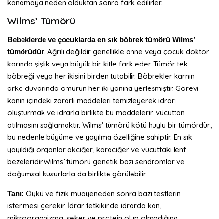
kanamaya neden olduktan sonra fark edilirler.
Wilms’ Tümörü
Bebeklerde ve çocuklarda en sık böbrek tümörü Wilms’
. Ağrılı değildir genellikle anne veya çocuk doktor
tümörüdür
karında şişlik veya büyük bir kitle fark eder. Tümör tek
böbreği veya her ikisini birden tutabilir. Böbrekler karnın
arka duvarında omurun her iki yanına yerleşmiştir. Görevi
kanın içindeki zararlı maddeleri temizleyerek idrarı
oluşturmak ve idrarla birlikte bu maddelerin vücuttan
atılmasını sağlamaktır. Wilms’ tümörü kötü huylu bir tümördür,
bu nedenle büyüme ve yayılma özelliğine sahiptir. En sık
yayıldığı organlar akciğer, karaciğer ve vücuttaki lenf
bezeleridir.Wilms’ tümörü genetik bazı sendromlar ve
doğumsal kusurlarla da birlikte görülebilir.
Öykü ve fizik muayeneden sonra bazı testlerin
Tanı:
istenmesi gerekir. İdrar tetkikinde idrarda kan,
mikroorganizma, şeker ve protein olup olmadığına