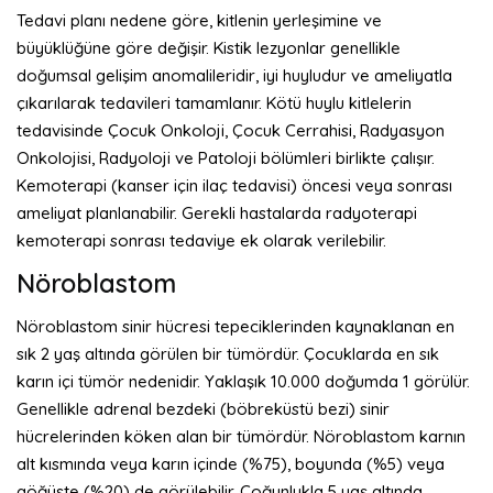
Tedavi planı nedene göre, kitlenin yerleşimine ve
büyüklüğüne göre değişir. Kistik lezyonlar genellikle
doğumsal gelişim anomalileridir, iyi huyludur ve ameliyatla
çıkarılarak tedavileri tamamlanır. Kötü huylu kitlelerin
tedavisinde Çocuk Onkoloji, Çocuk Cerrahisi, Radyasyon
Onkolojisi, Radyoloji ve Patoloji bölümleri birlikte çalışır.
Kemoterapi (kanser için ilaç tedavisi) öncesi veya sonrası
ameliyat planlanabilir. Gerekli hastalarda radyoterapi
kemoterapi sonrası tedaviye ek olarak verilebilir.
Nöroblastom
Nöroblastom sinir hücresi tepeciklerinden kaynaklanan en
sık 2 yaş altında görülen bir tümördür. Çocuklarda en sık
karın içi tümör nedenidir. Yaklaşık 10.000 doğumda 1 görülür.
Genellikle adrenal bezdeki (böbreküstü bezi) sinir
hücrelerinden köken alan bir tümördür. Nöroblastom karnın
alt kısmında veya karın içinde (%75), boyunda (%5) veya
göğüste (%20) de görülebilir. Çoğunlukla 5 yaş altında