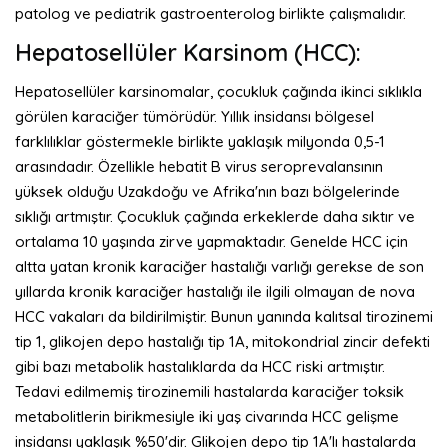
patolog ve pediatrik gastroenterolog birlikte çalışmalıdır.
Hepatosellüler Karsinom (HCC):
Hepatosellüler karsinomalar, çocukluk çağında ikinci sıklıkla
görülen karaciğer tümörüdür. Yıllık insidansı bölgesel
farklılıklar göstermekle birlikte yaklaşık milyonda 0,5-1
arasındadır. Özellikle hebatit B virus seroprevalansının
yüksek olduğu Uzakdoğu ve Afrika'nın bazı bölgelerinde
sıklığı artmıştır. Çocukluk çağında erkeklerde daha sıktır ve
ortalama 10 yaşında zirve yapmaktadır. Genelde HCC için
altta yatan kronik karaciğer hastalığı varlığı gerekse de son
yıllarda kronik karaciğer hastalığı ile ilgili olmayan de nova
HCC vakaları da bildirilmiştir. Bunun yanında kalıtsal tirozinemi
tip 1, glikojen depo hastalığı tip 1A, mitokondrial zincir defekti
gibi bazı metabolik hastalıklarda da HCC riski artmıştır.
Tedavi edilmemiş tirozinemili hastalarda karaciğer toksik
metabolitlerin birikmesiyle iki yaş civarında HCC gelişme
insidansı yaklaşık %50'dir. Glikojen depo tip 1A'lı hastalarda