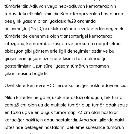
tümörlerdir. Adjuvan veya neo-adjuvan kemoterapinin
tedavideki etkinliği sınırlıdır. Kemoterapi verilen hastalarda
beş yıllık yaşam oranı yaklaşık %28 oranında
bulunmuştur[25]. Çocukluk çağında rezekte edilemeyecek
tümörlerde denenmiş olan transarteriyel kemoterapi
infüzyonu, kemoembolizasyon ve perkütan radyofrekans
ablasyon gibi yöntemlerle ilgili deneyimler azdır ve bu
girişimlerin yaşam üzerine etkisinin fazla olmadığı
gösterilmiştir. Uzun süreli yaşam tümörün tamamen
çıkarılmasına bağlıdır.
Özellikle erken evre HCC'lerde karaciğer nakli tedavi edicidir.
Milan kriterlerine göre; uzak metastazı olmayan, tek tümör
çapı ≤5 cm olan ya da multiple tümör olup tümör odak sayısı
en fazla üç ve en büyük tümör çapı ≤3 cm olan hastalar
karaciğer nakli için aday hastalardır. Ama son yıllarda nakil
listesinde bekleyen hastaların, bekleme süresince tümörün