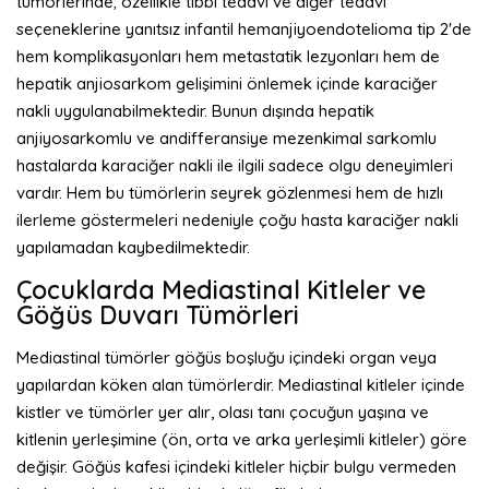
tümörlerinde; özellikle tıbbi tedavi ve diğer tedavi
seçeneklerine yanıtsız infantil hemanjiyoendotelioma tip 2'de
hem komplikasyonları hem metastatik lezyonları hem de
hepatik anjiosarkom gelişimini önlemek içinde karaciğer
nakli uygulanabilmektedir. Bunun dışında hepatik
anjiyosarkomlu ve andifferansiye mezenkimal sarkomlu
hastalarda karaciğer nakli ile ilgili sadece olgu deneyimleri
vardır. Hem bu tümörlerin seyrek gözlenmesi hem de hızlı
ilerleme göstermeleri nedeniyle çoğu hasta karaciğer nakli
yapılamadan kaybedilmektedir.
Çocuklarda Mediastinal Kitleler ve
Göğüs Duvarı Tümörleri
Mediastinal tümörler göğüs boşluğu içindeki organ veya
yapılardan köken alan tümörlerdir. Mediastinal kitleler içinde
kistler ve tümörler yer alır, olası tanı çocuğun yaşına ve
kitlenin yerleşimine (ön, orta ve arka yerleşimli kitleler) göre
değişir. Göğüs kafesi içindeki kitleler hiçbir bulgu vermeden