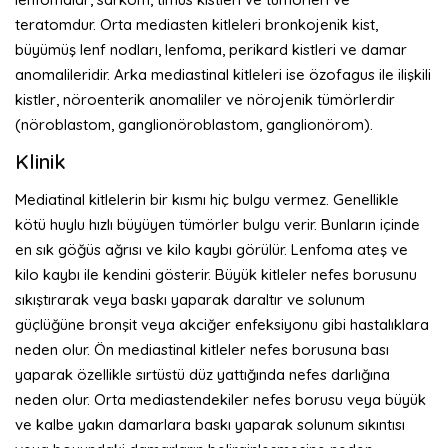
teratomdur. Orta mediasten kitleleri bronkojenik kist,
büyümüş lenf nodları, lenfoma, perikard kistleri ve damar
anomalileridir. Arka mediastinal kitleleri ise özofagus ile ilişkili
kistler, nöroenterik anomaliler ve nörojenik tümörlerdir
(nöroblastom, ganglionöroblastom, ganglionörom).
Klinik
Mediatinal kitlelerin bir kısmı hiç bulgu vermez. Genellikle
kötü huylu hızlı büyüyen tümörler bulgu verir. Bunların içinde
en sık göğüs ağrısı ve kilo kaybı görülür. Lenfoma ateş ve
kilo kaybı ile kendini gösterir. Büyük kitleler nefes borusunu
sıkıştırarak veya baskı yaparak daraltır ve solunum
güçlüğüne bronşit veya akciğer enfeksiyonu gibi hastalıklara
neden olur. Ön mediastinal kitleler nefes borusuna bası
yaparak özellikle sırtüstü düz yattığında nefes darlığına
neden olur. Orta mediastendekiler nefes borusu veya büyük
ve kalbe yakın damarlara baskı yaparak solunum sıkıntısı