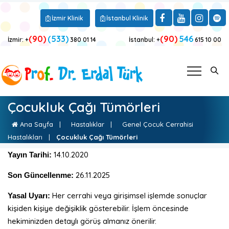
İzmir Klinik
İstanbul Klinik
(90)
(533)
(90)
546
İzmir: +
380 01 14
İstanbul: +
615 10 00
Çocukluk Çağı Tümörleri
Ana Sayfa
|
Hastalıklar
|
Genel Çocuk Cerrahisi
Hastalıkları
|
Çocukluk Çağı Tümörleri
14.10.2020
Yayın Tarihi:
26.11.2025
Son Güncellenme:
Her cerrahi veya girişimsel işlemde sonuçlar
Yasal Uyarı:
kişiden kişiye değişiklik gösterebilir. İşlem öncesinde
hekiminizden detaylı görüş almanız önerilir.