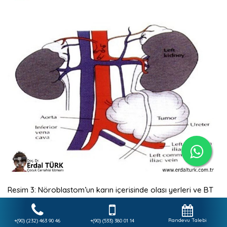
Resim 3: Nöroblastom’un karın içerisinde olası yerleri ve BT
görüntüsü
Tedavi
Randevu Talebi
+(90) (232) 463 90 46
+(90) (533) 380 01 14