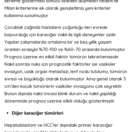
ilerleme göstermesi sonucu listeden düşmeleri nedeni ile
Milan kriterlerine ek olarak genişletilmiş yeni kriterler
kullanıma sunulmuştur.
Çocukluk çağında hastaların çoğunluğu ileri evrede
başvurduğu için karaciğer nakli ile ilgili deneyimler azdır.
Yapılan çalışmalarda ortalama bir ve beş yıllık yaşam
oranları sırasıyla %70–100 ve %60–70 arasında bulunmuştur.
Prognoz üzerine en etkili faktör tümörün tekrarlamasıdır.
Nakil sonrası nüks için prognostik faktörler ise vasküler
invazyon, uzak organ metastazı, lenf nodu tutulumu, tümörün
evresi ve büyüklüğü olarak bulunmuştur. Ama genel olarak 3
cm'den küçük tümörlerin vasküler invazyonu çok seyrektir.
Bunun dışında nakil öncesi klinik durum ve nakil yapıldığı
döneminde prognoz üzerine etkili olduğu gösterilmiştir.
Diğer karaciğer tümörleri
Hepatoblastom ve HCC'ler dışındaki primer karaciğer