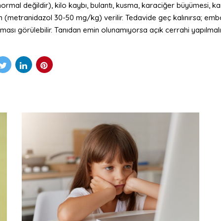
mal değildir), kilo kaybı, bulantı, kusma, karaciğer büyümesi, karın
(metranidazol 30-50 mg/kg) verilir. Tedavide geç kalınırsa; emboli
ası görülebilir. Tanıdan emin olunamıyorsa açık cerrahi yapılmalıd