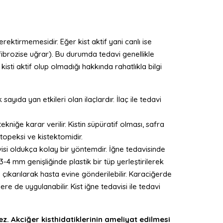
rektirmemesidir. Eğer kist aktif yani canlı ise
r (fibrozise uğrar). Bu durumda tedavi genellikle
isti aktif olup olmadığı hakkında rahatlıkla bilgi
ayıda yan etkileri olan ilaçlardır. İlaç ile tedavi
kniğe karar verilir. Kistin süpüratif olması, safra
ntopeksi ve kistektomidir.
avisi oldukça kolay bir yöntemdir. İğne tedavisinde
3-4 mm genişliğinde plastik bir tüp yerleştirilerek
n çıkarılarak hasta evine gönderilebilir. Karaciğerde
e de uygulanabilir. Kist iğne tedavisi ile tedavi
ez. Akciğer kisthidatiklerinin ameliyat edilmesi