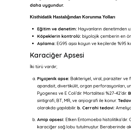
daha uygundur.
Kisthidatik Hastalığından Korunma Yolları
Eğitim ve denetim:
Hayvanların denetimden uzak
Köpeklerin kontrolü:
biyolojik çemberin en ön
Aşılama:
EG95 aşısı koyun ve keçilerde %95 k
Karaciğer Apsesi
İki türü vardır;
Piyojenik apse:
Bakteriyel, viral, paraziter ve
apandisit, divertikülit, organ perforasyonları, 
Pyogenes ve E Coli’dir. Mortalitesi %27-42’dir.
B
sintigrafi, BT, MR, ve anjiografi ile konur.
Tedav
olarakda yapılabilir.
b. Cerrahi tedavi:
Ameliya
Amip apsesi:
Etken Entomoeba histolitika’dır. 
karaciğer sağ lobu tutulmuştur. Beraberinde ak