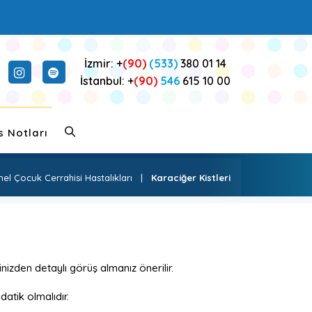
İzmir: +
(90)
(533)
380 01 14
İstanbul: +
(90)
546
615 10 00
s Notları
l Çocuk Cerrahisi Hastalıkları
|
Karaciğer Kistleri
nizden detaylı görüş almanız önerilir.
idatik olmalıdır.