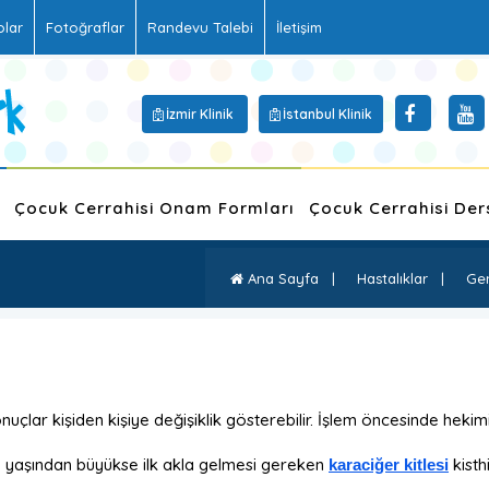
olar
Fotoğraflar
Randevu Talebi
İletişim
İzmir Klinik
İstanbul Klinik
Çocuk Cerrahisi Onam Formları
Çocuk Cerrahisi Der
Ana Sayfa
|
Hastalıklar
|
Gene
uçlar kişiden kişiye değişiklik gösterebilir. İşlem öncesinde hekimi
5 yaşından büyükse ilk akla gelmesi gereken
kisth
karaciğer kitlesi