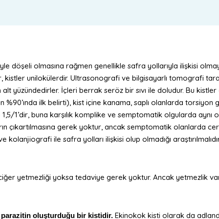
liyle döşeli olmasına rağmen genellikle safra yollarıyla ilişkisi olm
r, kistler unilokülerdir. Ultrasonografi ve bilgisayarlı tomografi t
lt yüzündedirler. İçleri berrak seröz bir sıvı ile doludur. Bu ki
 %90’ında ilk belirti), kist içine kanama, saplı olanlarda torsiyon 
,5/1’dir, buna karşılık komplike ve semptomatik olgularda aynı o
ın çıkartılmasına gerek yoktur, ancak semptomatik olanlarda cerr
 kolanjiografi ile safra yolları ilişkisi olup olmadığı araştırılmalıdır
aciğer yetmezliği yoksa tedaviye gerek yoktur. Ancak yetmezlik va
Ekinokok kisti olarak da adlandı
parazitin oluşturduğu bir kistidir.