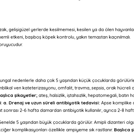
, gelişigüzel yerlerde kesilmemesi, kesilen ya da ölen hayvanlara a
emli etkeni, başıboş köpek kontrolu, yakın temastan kaçınılmalı.
oruyucudur.
 fungal nedenlerle daha çok 5 yaşından küçük çocuklarda görülürler.
umblikal ven kateterizasyonu, omfalit, travma, sepsis, orak hücreli 
aşlıca şikayetler;
ateş, halsizlik, iştahsızlık, hepatomegali, batın ha
i
:
a. Drenaj ve uzun süreli antibiyotik tedavisi:
Apse komplike de
t sonrası 2-6 hafta damardan antibiyotik kullanılır, ayrıca 2-8 haft
Genelde 5 yaşından büyük çocuklarda görülür. Amipli dizanteri olgu
ciğer komplikasyonları özellikle ampiyeme sık rastlanır.
Başlıca ş