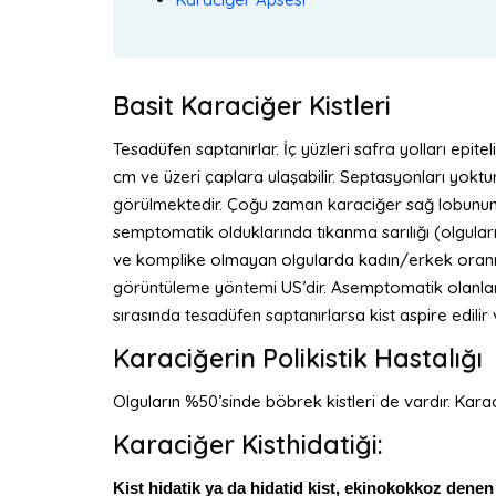
Basit Karaciğer Kistleri
Tesadüfen saptanırlar. İç yüzleri safra yolları epite
cm ve üzeri çaplara ulaşabilir. Septasyonları yoktu
görülmektedir. Çoğu zaman karaciğer sağ lobunun a
semptomatik olduklarında tıkanma sarılığı (olguların
ve komplike olmayan olgularda kadın/erkek oranı 1
görüntüleme yöntemi US’dir. Asemptomatik olanlar
sırasında tesadüfen saptanırlarsa kist aspire edilir ve
Karaciğerin Polikistik Hastalığı
Olguların %50’sinde böbrek kistleri de vardır. Kar
Karaciğer Kisthidatiği:
Kist hidatik ya da hidatid kist, ekinokokkoz denen 