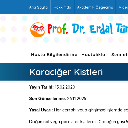
Ana Sayfa
Hakkımda
Akademik Özgeçmiş
Vide
Hasta Bilgilendirme
Hastalıklar
Sünnet
Karaciğer Kistleri
15.02.2020
Yayın Tarihi:
26.11.2025
Son Güncellenme:
Her cerrahi veya girişimsel işlemde son
Yasal Uyarı:
Doğumsal veya paraziter kistlerdir. Çocuğun yaşı 