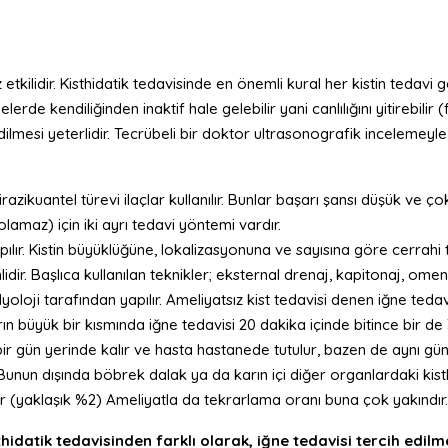
kilidir. Kisthidatik tedavisinde en önemli kural her kistin tedavi ge
lerde kendiliğinden inaktif hale gelebilir yani canlılığını yitirebili
ilmesi yeterlidir. Tecrübeli bir doktor ultrasonografik incelemeyle k
kuantel türevi ilaçlar kullanılır. Bunlar başarı şansı düşük ve çok s
lamaz) için iki ayrı tedavi yöntemi vardır.
lır. Kistin büyüklüğüne, lokalizasyonuna ve sayısına göre cerrahi te
idir. Başlıca kullanılan teknikler; eksternal drenaj, kapitonaj, ome
yoloji tarafından yapılır. Ameliyatsız kist tedavisi denen iğne ted
rın büyük bir kısmında iğne tedavisi 20 dakika içinde bitince bir de 
n bir gün yerinde kalır ve hasta hastanede tutulur, bazen de aynı gü
unun dışında böbrek dalak ya da karın içi diğer organlardaki kistler
ür (yaklaşık %2) Ameliyatla da tekrarlama oranı buna çok yakındır.
hidatik tedavisinden farklı olarak, iğne tedavisi tercih edilm