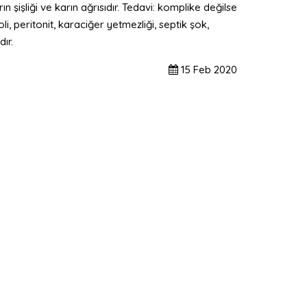
 şişliği ve karın ağrısıdır. Tedavi: komplike değilse
, peritonit, karaciğer yetmezliği, septik şok,
ır.
15
Feb
2020