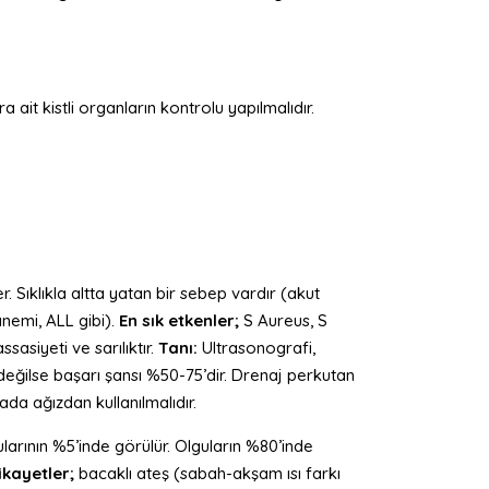
it kistli organların kontrolu yapılmalıdır.
 Sıklıkla altta yatan bir sebep vardır (akut
anemi, ALL gibi).
En sık etkenler;
S Aureus, S
ssasiyeti ve sarılıktır.
Tanı:
Ultrasonografi,
ğilse başarı şansı %50-75’dir. Drenaj perkutan
ada ağızdan kullanılmalıdır.
larının %5’inde görülür. Olguların %80’inde
ikayetler;
bacaklı ateş (sabah-akşam ısı farkı