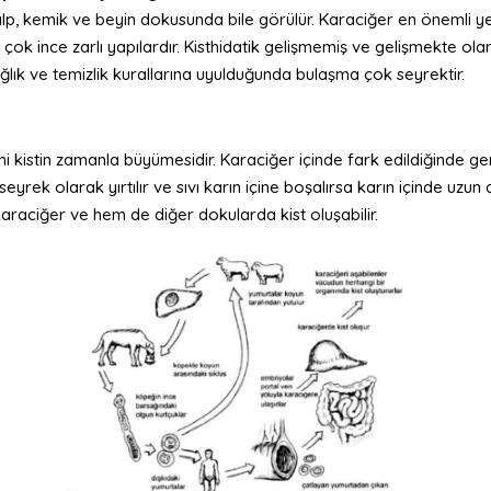
alp, kemik ve beyin dokusunda bile görülür. Karaciğer en önemli yer
dolu çok ince zarlı yapılardır. Kisthidatik gelişmemiş ve gelişmekte o
ğlık ve temizlik kurallarına uyulduğunda bulaşma çok seyrektir.
mi kistin zamanla büyümesidir. Karaciğer içinde fark edildiğinde gen
yrek olarak yırtılır ve sıvı karın içine boşalırsa karın içinde uzun
araciğer ve hem de diğer dokularda kist oluşabilir.