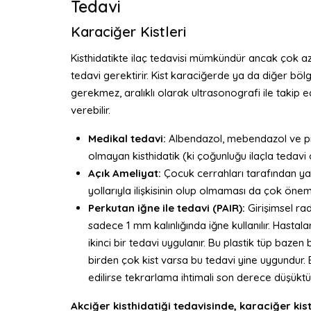
Tedavi
Karaciğer Kistleri
Kisthidatikte ilaç tedavisi mümkündür ancak çok az et
tedavi gerektirir. Kist karaciğerde ya da diğer bölge
gerekmez, aralıklı olarak ultrasonografi ile takip ed
verebilir.
Medikal tedavi:
Albendazol, mebendazol ve pirazi
olmayan kisthidatik (ki çoğunluğu ilaçla tedavi o
Açık Ameliyat:
Çocuk cerrahları tarafından yapı
yollarıyla ilişkisinin olup olmaması da çok öneml
Perkutan iğne ile tedavi (PAIR):
Girişimsel rad
sadece 1 mm kalınlığında iğne kullanılır. Hastala
ikinci bir tedavi uygulanır. Bu plastik tüp baze
birden çok kist varsa bu tedavi yine uygundur. B
edilirse tekrarlama ihtimali son derece düşükt
Akciğer kisthidatiği tedavisinde, karaciğer kist