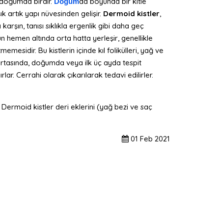
ı doğumda birdir.
da boyunda bir kitle
Doğum
k artık yapı nüvesinden gelişir.
Dermoid kistler
,
arşın, tanısı sıklıkla ergenlik gibi daha geç
 hemen altında orta hatta yerleşir, genellikle
mesidir. Bu kistlerin içinde kıl folikülleri, yağ ve
 ortasında, doğumda veya ilk üç ayda tespit
rlar. Cerrahi olarak çıkarılarak tedavi edilirler.
. Dermoid kistler deri eklerini (yağ bezi ve saç
01
Feb
2021