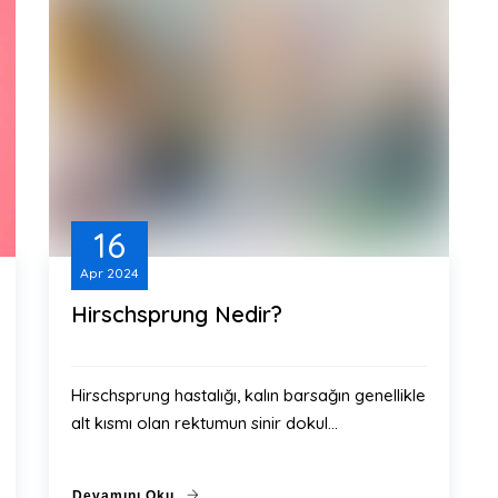
16
Apr
2024
Hirschsprung Nedir?
Hirschsprung hastalığı, kalın barsağın genellikle
alt kısmı olan rektumun sinir dokul…
Devamını Oku