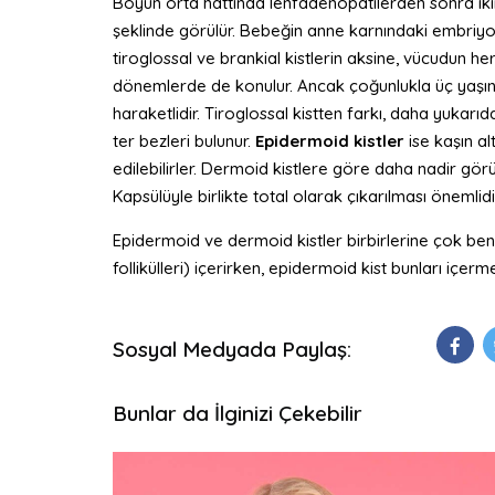
Boyun orta hattında lenfadenopatilerden sonra ikinc
şeklinde görülür. Bebeğin anne karnındaki embriyolo
tiroglossal ve brankial kistlerin aksine, vücudun he
dönemlerde de konulur. Ancak çoğunlukla üç yaşında
haraketlidir. Tiroglossal kistten farkı, daha yukarıd
ter bezleri bulunur.
Epidermoid kistler
ise kaşın al
edilebilirler. Dermoid kistlere göre daha nadir görülü
Kapsülüyle birlikte total olarak çıkarılması önemlidi
Epidermoid ve dermoid kistler birbirlerine çok benze
follikülleri) içerirken, epidermoid kist bunları içerm
Sosyal Medyada Paylaş:
Bunlar da İlginizi Çekebilir