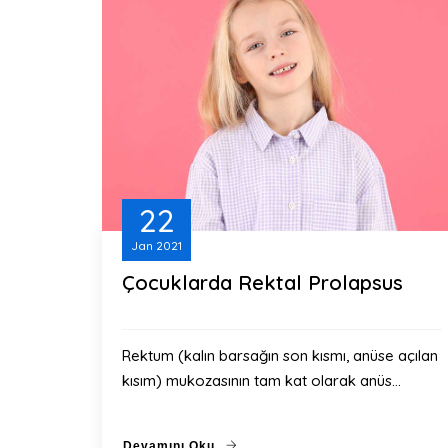
22
Jan
2021
Çocuklarda Rektal Prolapsus
Rektum (kalın barsağın son kısmı, anüse açılan
kısım) mukozasının tam kat olarak anüs…
Devamını Oku