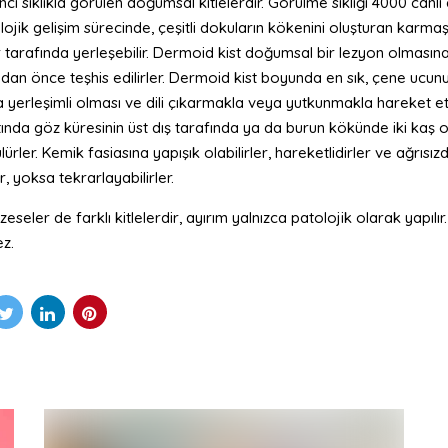
i sıklıkla görülen doğumsal kitlelerdir. Görülme sıklığı 4000 canl
jik gelişim sürecinde, çeşitli dokuların kökenini oluşturan karmaşı
r tarafında yerleşebilir. Dermoid kist doğumsal bir lezyon olmasına k
n önce teşhis edilirler. Dermoid kist boyunda en sık, çene ucunun
a yerleşimli olması ve dili çıkarmakla veya yutkunmakla hareket etme
tında göz küresinin üst dış tarafında ya da burun kökünde iki kaş
rler. Kemik fasiasına yapışık olabilirler, hareketlidirler ve ağrısızdı
r, yoksa tekrarlayabilirler.
seler de farklı kitlelerdir, ayırım yalnızca patolojik olarak yapılır
ez.