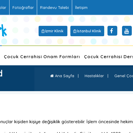
olar
Fotoğraflar
Randevu Talebi
İletişim
İzmir Klinik
İstanbul Klinik
Çocuk Cerrahisi Onam Formları
Çocuk Cerrahisi Der
d
Ana Sayfa
|
Hastalıklar
|
Genel Çocuk
uçlar kişiden kişiye değişiklik gösterebilir. İşlem öncesinde hekimi