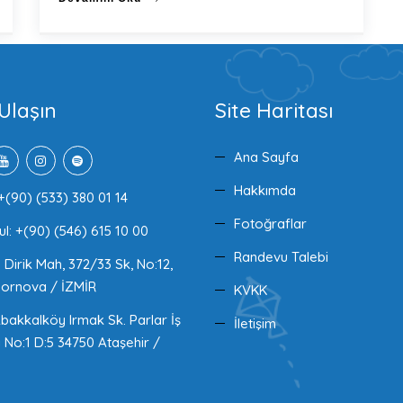
Ulaşın
Site Haritası
Ana Sayfa
Hakkımda
+(90) (533) 380 01 14
Fotoğraflar
ul: +(90) (546) 615 10 00
Randevu Talebi
Dirik Mah, 372/33 Sk, No:12,
ornova / İZMİR
KVKK
akkalköy Irmak Sk. Parlar İş
İletişim
 No:1 D:5 34750 Ataşehir /