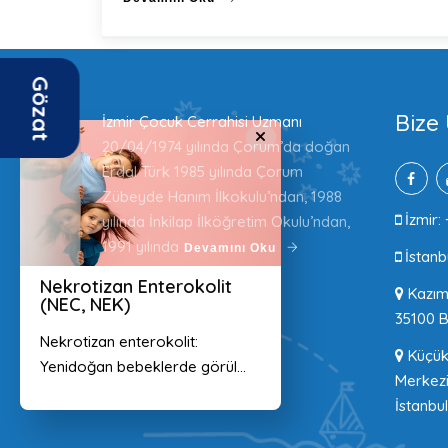
Gözat
Bize 
İzmir Çocuk Cerrahisi Uzmanı
×
20/04/1974 yılında Çorum’da doğan
Erdal Türk 1985 yılında Çorum
Zübeyde Hanım İlkokulu’ndan, 1988
İzmir: 
yılında İnkilap İlköğretim Okulu’ndan,
1991 yılında
Devamını Oku
İstanb
Nekrotizan Enterokolit
Kazım 
(NEC, NEK)
35100 B
Nekrotizan enterokolit:
Küçükb
Yenidoğan bebeklerde görül...
Merkezi
İstanbul